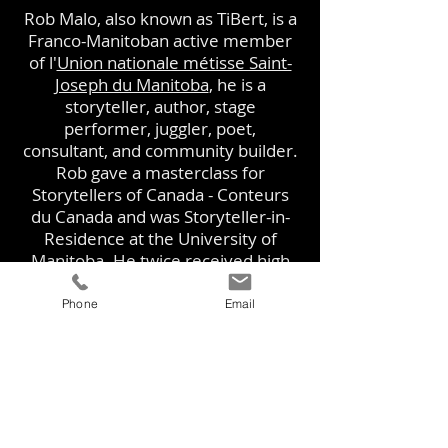
Rob Malo, also known as TiBert, is a
Franco-Manitoban active member
of l'
Union nationale métisse Saint-
Joseph du Manitoba
, he is a
storyteller, author, stage
performer, juggler, poet,
consultant, and community builder.
Rob gave a masterclass for
Storytellers of Canada - Conteurs
du Canada and was Storyteller-in-
Residence at the University of
Manitoba. He twice received high
praise from CBC Manitoba and the
Winnipeg Free Press critics for his
Phone
Email
kids shows. He has published
articles in
Pathways: The Ontario
Journal of Outdoor Education
and
was awarded Certificates of
Excellence from Interpretation
Canada for digital educational tools